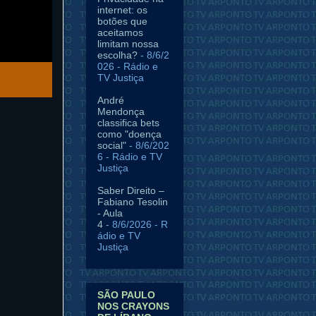
internet: os
botões que
aceitamos
limitam nossa
escolha?
- 8/6/2
026
- Rádio e
TV Justiça
André
Mendonça
classifica bets
como "doença
social"
- 8/6/202
6
- Rádio e TV
Justiça
Saber Direito –
Fabiano Tesolin
- Aula
4
- 8/6/2026
- R
ádio e TV
Justiça
SÃO PAULO
NOS CRAYONS