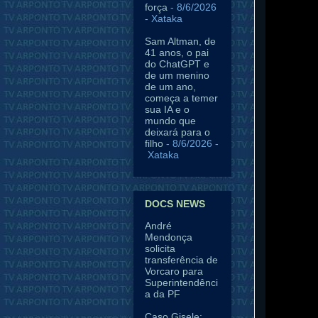
força
- 8/6/2026
- Xataka
Sam Altman, de
41 anos, o pai
do ChatGPT e
de um menino
de um ano,
começa a temer
sua IA e o
mundo que
deixará para o
filho
- 8/6/2026
-
Xataka
DOCS NEWS
André
Mendonça
solicita
transferência de
Vorcaro para
Superintendênci
a da PF
Caso Gisele: