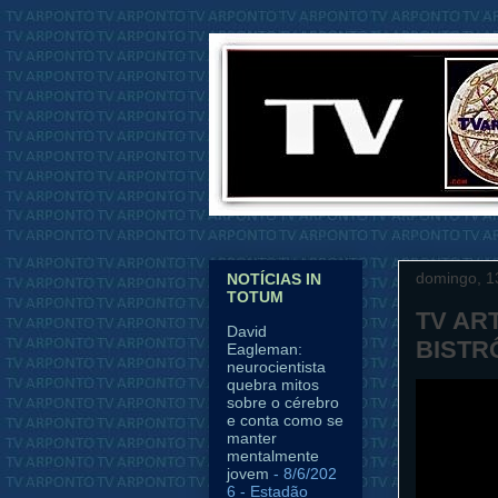
domingo, 1
NOTÍCIAS IN
TOTUM
TV AR
David
BISTR
Eagleman:
neurocientista
quebra mitos
sobre o cérebro
e conta como se
manter
mentalmente
jovem
- 8/6/202
6
- Estadão