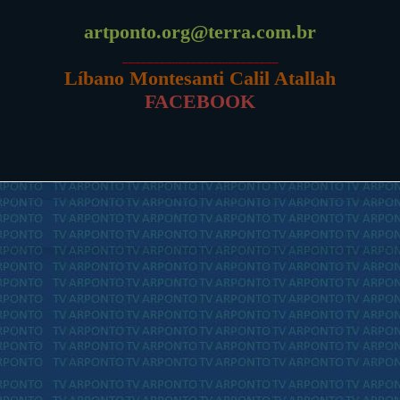
artponto.org@terra.com.br
_________________________
Líbano Montesanti Calil Atallah
FACEBOOK
mais recente
Página inicial
Postagem m