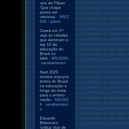
vice de Flávio:
‘Que chapa
possa ser
vitoriosa’
- 8/5/2
026
- julara
Ceará em 1º:
veja as cidades
que dominam o
top 10 da
educação do
Brasil no
Ideb
- 8/5/2026
-
sarahamerico
Ibed 2025
mostra avanços
lentos do Brasil
na educação e
longe da meta
para o ensino
médio
- 8/5/202
6
- sarahameric
o
Eduardo
Bolsonaro
‘critica’ vice de