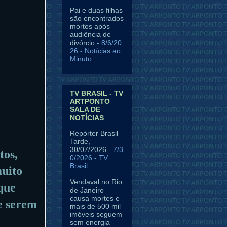
Pai e duas filhas
são encontrados
mortos após
audiência de
divórcio
- 8/6/20
26
- Notícias ao
Minuto
TV BRASIL - TV
ARTPONTO
SALA DE
NOTÍCIAS
Repórter Brasil
Tarde,
30/07/2026
- 7/3
tos,
0/2026
- TV
Brasil
muito
Vendaval no Rio
que
de Janeiro
causa mortes e
e serem
mais de 500 mil
imóveis seguem
sem energia