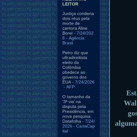
LEITOR
Justiça condena
dois réus pela
morte de
cantora Aline
Borel
- 7/24/202
6
- Agência
Brasil
Petro diz que
ultradireitista
eleito da
Colômbia
obedece ao
governo dos
EUA
- 7/24/2026
- AFP
Est
O tamanho da
‘3ª via’ na
Wald
disputa pela
Presidência, em
go
nova pesquisa
Datafolha
- 7/24/
alguma
2026
- CartaCap
ital