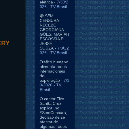
elétrica
- 7/30/2
026
- TV Brasil
🔴 SEM
CENSURA
RECEBE
GEORGIANA
GÓES, MARIAH
ESCOSSIA E
ERY
JESSÉ
SOUZA
- 7/30/2
026
- TV Brasil
Tráfico humano
alimenta redes
internacionais
de
exploração
- 7/3
0/2026
- TV
Brasil
O cantor Tico
Santta Cruz
explica, no
#SemCensura,
decisão de se
afastar de
algumas redes