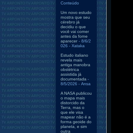
Conteúdo
Um novo estudo
mostra que seu
cérebro já
decidiu o que
você vai comer
antes da fome
aparecer
- 8/6/2
026
- Xataka
Estudo italiano
revela mais
antiga manobra
obstétrica
assistida já
documentada
-
8/5/2026
- Ansa
A NASA publicou
o mapa mais
distorcido da
Terra, mas o
que ele visa
mapear não é a
forma geoide do
planeta, e sim
outra