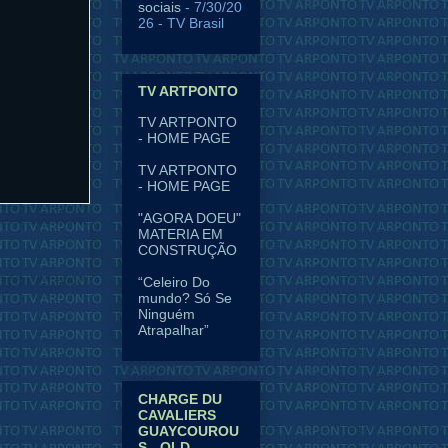
sociais
- 7/30/20
26
- TV Brasil
TV ARTPONTO
TV ARTPONTO
- HOME PAGE
TV ARTPONTO
- HOME PAGE
"AGORA DOEU"
MATERIA EM
ais antiga
CONSTRUÇÃO
“Celeiro Do
mundo? Só Se
Ninguém
Atrapalhar”
CHARGE DU
CAVALIERS
GUAYCOUROU
S - OLD