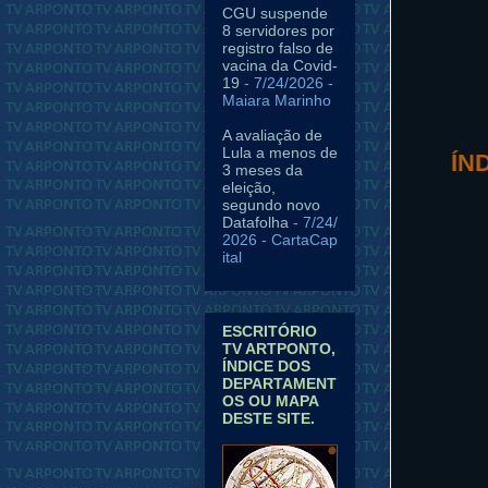
CGU suspende
8 servidores por
registro falso de
vacina da Covid-
19
- 7/24/2026
-
Maiara Marinho
A avaliação de
Lula a menos de
ÍN
3 meses da
eleição,
segundo novo
Datafolha
- 7/24/
2026
- CartaCap
ital
ESCRITÓRIO
TV ARTPONTO,
ÍNDICE DOS
DEPARTAMENT
OS OU MAPA
DESTE SITE.