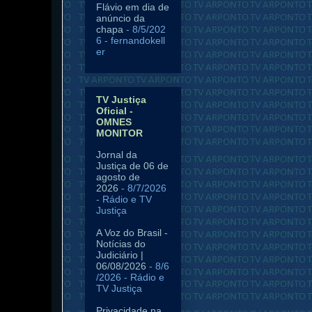
Flávio em dia de
anúncio da
chapa
- 8/5/202
6
- fernandokell
er
TV Justiça
Oficial -
OMNES
MONITOR
Jornal da
Justiça de 06 de
agosto de
2026
- 8/7/2026
- Rádio e TV
Justiça
A Voz do Brasil -
Notícias do
Judiciário |
06/08/2026
- 8/6
/2026
- Rádio e
TV Justiça
Privacidade na