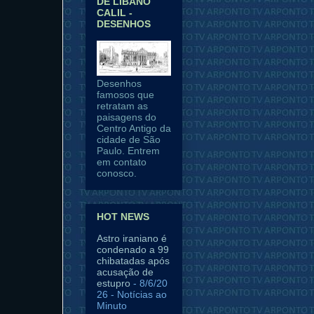
DE LÍBANO
CALIL -
DESENHOS
Desenhos
famosos que
retratam as
paisagens do
Centro Antigo da
cidade de São
Paulo. Entrem
em contato
conosco.
HOT NEWS
Astro iraniano é
condenado a 99
chibatadas após
acusação de
estupro
- 8/6/20
26
- Notícias ao
Minuto