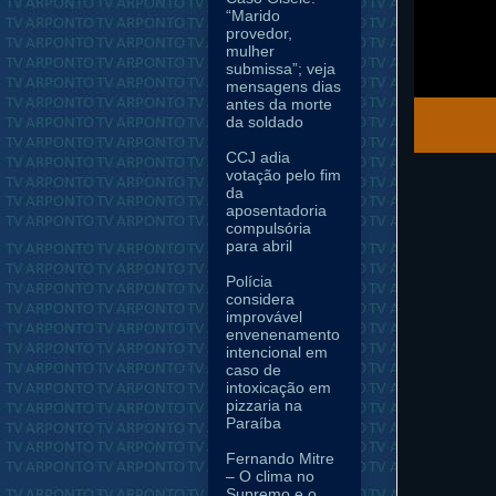
“Marido
provedor,
mulher
submissa”; veja
mensagens dias
antes da morte
da soldado
CCJ adia
votação pelo fim
da
aposentadoria
compulsória
para abril
Polícia
considera
improvável
envenenamento
intencional em
caso de
intoxicação em
pizzaria na
Paraíba
Fernando Mitre
– O clima no
Supremo e o