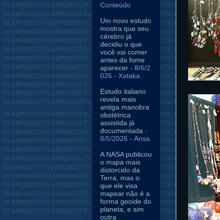
Conteúdo
Um novo estudo
mostra que seu
cérebro já
decidiu o que
você vai comer
antes da fome
aparecer
- 8/6/2
026
- Xataka
Estudo italiano
revela mais
antiga manobra
obstétrica
assistida já
documentada
-
8/5/2026
- Ansa
A NASA publicou
o mapa mais
distorcido da
Terra, mas o
que ele visa
mapear não é a
forma geoide do
planeta, e sim
outra