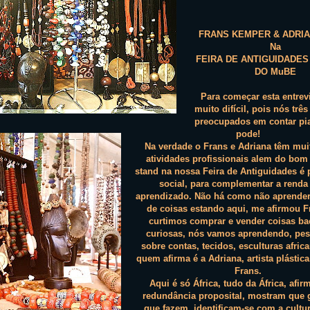
FRANS KEMPER & ADRIA
Na
FEIRA DE ANTIGUIDADES
DO MuBE
Para começar esta entrevi
muito difícil, pois nós trê
preocupados em contar pi
pode!
Na verdade o Frans e Adriana têm mui
atividades profissionais alem do bom
stand na nossa Feira de Antiguidades é 
social, para complementar a renda 
aprendizado. Não há como não aprend
de coisas estando aqui, me afirmou F
curtimos comprar e vender coisas b
curiosas, nós vamos aprendendo, pe
sobre contas, tecidos, esculturas afric
quem afirma é a Adriana, artista plástic
Frans.
Aqui é só África, tudo da África, af
redundância proposital, mostram que
que fazem, identificam-se com a cultur