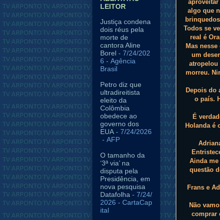
aproveita
LEITOR
algo que n
brinquedos,
Justiça condena
Todos se ve
dois réus pela
morte de
real é Or
cantora Aline
Mas nesse 
Borel
- 7/24/202
um desemp
6
- Agência
atropelou
Brasil
morreu. Ni
Petro diz que
Depois do 
ultradireitista
o país. 
eleito da
Colômbia
obedece ao
É verdad
governo dos
Holanda é o
EUA
- 7/24/2026
- AFP
Adrian
Entriste
O tamanho da
Ainda me 
‘3ª via’ na
questão d
disputa pela
Presidência, em
nova pesquisa
Frans e Ad
Datafolha
- 7/24/
2026
- CartaCap
Não vamos
ital
comprar 