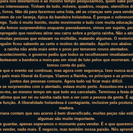
r para nos deleitarmos e ao mesmo tempo pesquisarmos, quem sabe por a
os interessasse. Tinham de tudo, móveis, quadros, roupas, utensílios 
 livros. Não dá para fazermos uma lista, até as crianças sem para vend
stem de cor laranja, típica da bandeira holandesa. É porque o sobrenom
ange. Tudo é muito bonito, muito movimento e tudo com muita educaçã
dia fomos surpreendidos enquanto passeávamos, vimos um sujeito, po
regado que resolveu atirar seu carro sobre a própria rainha. Não a at
 muitas pessoas que estavam na multidão, matando algumas. O motori
nguém ficou sabendo ao certo o motivo do atentado. Aquilo nos abalou 
a rainha não anda mais entre o povo por temerem novos atentados.
acontecimento, o governo pediu que todos se recolhessem imediatamen
Hastearam a bandeira a meio-pau em sinal de luto pelos que morreram. A
tomou conta do país.
e que o evento vai continuar, mas agora com segurança. Isso nunca aco
 país mais liberal da Europa. Víamos a Rainha, os príncipes e as prin
juntos das pessoas comuns. Agora tudo vai ficar mais difícil.
a se surpreendeu com o atentado, estava muito perto. Assustou-me a co
ceu-me, ao mesmo tempo em que tudo era cancelado. Terminou a festa de
afirma que ser rei ou rainha nada tem a ver com a pessoa da gente. É 
e função. A liberalidade holandesa é contagiante, inclusive pela postura
madura.
riana contam que seu acervo é bem diversificado, muitas peças não est
algumas são muito importante.
 guardar, apenas esperamos o momento para vender. É o que querem
e vender, nada mais. É negocio, mas também nossa paixão. Nós apren