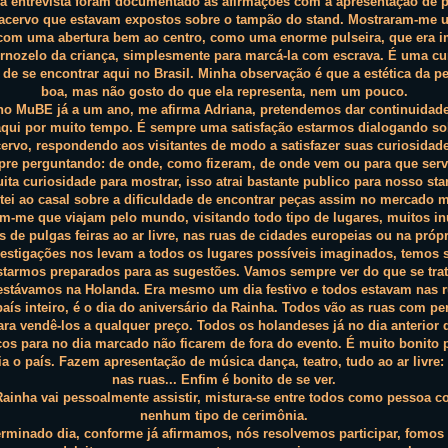
 a entrevista foram documentado as afirmações com a apresentação de p
 acervo que estavam expostos sobre o tampão do stand. Mostraram-me 
com uma abertura bem ao centro, como uma enorme pulseira, que era i
ornozelo da criança, simplesmente para marcá-la com escrava. É uma cu
 de se encontrar aqui no Brasil. Minha observação é que a estética da p
boa, mas não gosto do que ela representa, nem um pouco.
o MuBE já a um ano, me afirma Adriana, pretendemos dar continuidad
aqui por muito tempo. É sempre uma satisfação estarmos dialogando s
ervo, respondendo aos visitantes de modo a satisfazer suas curiosidad
pre perguntando: de onde, como fizeram, de onde vem ou para que ser
ita curiosidade para mostrar, isso atrai bastante publico para nosso sta
tei ao casal sobre a dificuldade de encontrar peças assim no mercado m
m-me que viajam pelo mundo, visitando todo tipo de lugares, muitos in
 de pulgas feiras ao ar livre, nas ruas de cidades europeias ou na própri
estigações nos levam a todos os lugares possíveis imaginados, temos
starmos preparados para as sugestões. Vamos sempre ver do que se trat
estávamos na Holanda. Era mesmo um dia festivo e todos estavam nas r
país inteiro, é o dia do aniversário da Rainha. Todos vão as ruas com p
ra vendê-los a qualquer preço. Todos os holandeses já no dia anterio
os para no dia marcado não ficarem de fora do evento. É muito bonito p
a o país. Fazem apresentação de música dança, teatro, tudo ao ar livre:
nas ruas... Enfim é bonito de se ver.
Rainha vai pessoalmente assistir, mistura-se entre todos como pessoa
nenhum tipo de cerimônia.
minado dia, conforme já afirmamos, nós resolvemos participar, fomos