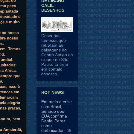
eças, do
DE LÍBANO
CALIL -
uma peça
DESENHOS
mplantada
riosidade e
eça é muito
e ao nosso
Desenhos
obre nosso
famosos que
es.
retratam as
vem. Temos
paisagens do
nd.
Centro Antigo da
cidade de São
undial.
Paulo. Entrem
usitados:
em contato
a África.
conosco.
 sempre que
a.
uas, isso é
ertences em
HOT NEWS
r demarcam
Em meio a crise
ela alegria
com Brasil,
 nas praças,
Senado dos
EUA confirma
 comum, sem
Daniel Perez
como
 a Amsterdã,
embaixador
- 8/