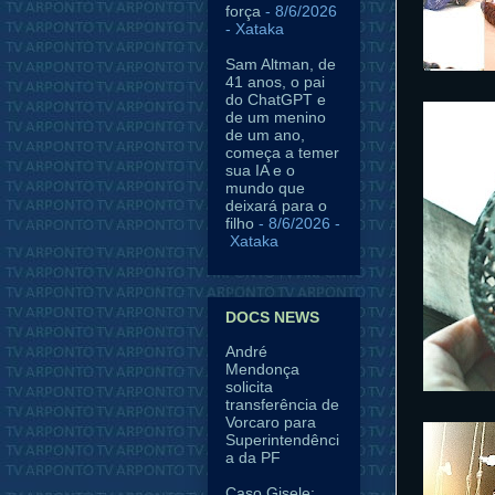
força
- 8/6/2026
- Xataka
Sam Altman, de
41 anos, o pai
do ChatGPT e
de um menino
de um ano,
começa a temer
sua IA e o
mundo que
deixará para o
filho
- 8/6/2026
-
Xataka
DOCS NEWS
André
Mendonça
solicita
transferência de
Vorcaro para
Superintendênci
a da PF
Caso Gisele: