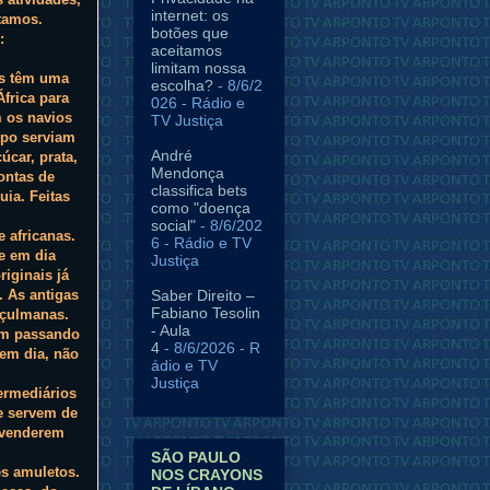
internet: os
tamos.
botões que
:
aceitamos
limitam nossa
os têm uma
escolha?
- 8/6/2
África para
026
- Rádio e
m os navios
TV Justiça
mpo serviam
André
car, prata,
Mendonça
ontas de
classifica bets
ia. Feitas
como "doença
social"
- 8/6/202
 africanas.
6
- Rádio e TV
e em dia
Justiça
riginais já
Saber Direito –
. As antigas
Fabiano Tesolin
uçulmanas.
- Aula
am passando
4
- 8/6/2026
- R
 em dia, não
ádio e TV
Justiça
ermediários
e servem de
 venderem
SÃO PAULO
es amuletos.
NOS CRAYONS