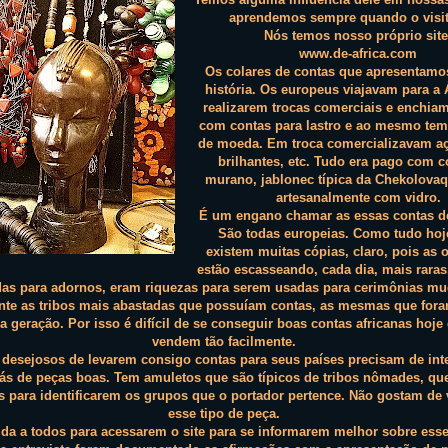
aprendemos sempre quando o visi
Nós temos nosso próprio site
www.de-africa.com
Os colares de contas que apresentam
história. Os europeus viajavam para a 
realizarem trocas comerciais e enchia
com contas para lastro e ao mesmo te
de moeda. Em troca comercializavam açú
brilhantes, etc. Tudo era pago com c
murano, jablonec típica da Chekolovaqu
artesanalmente com vidro.
É um engano chamar as essas contas de
São todas europeias. Como tudo hoj
existem muitas cópias, claro, pois as o
estão escasseando, cada dia, mais raras
as para adornos, eram riquezas para serem usadas para cerimônias m
te as tribos mais abastadas que possuíam contas, as mesmas que for
a geração. Por isso é difícil de se conseguir boas contas africanas hoje
vendem tão facilmente.
s desejosos de levarem consigo contas para seus países precisam de int
rás de peças boas. Tem amuletos que são típicos de tribos nômades, qu
 para identificarem os grupos que o portador pertence. Não gostam de
esse tipo de peça.
da a todos para acessarem o site para se informarem melhor sobre ess