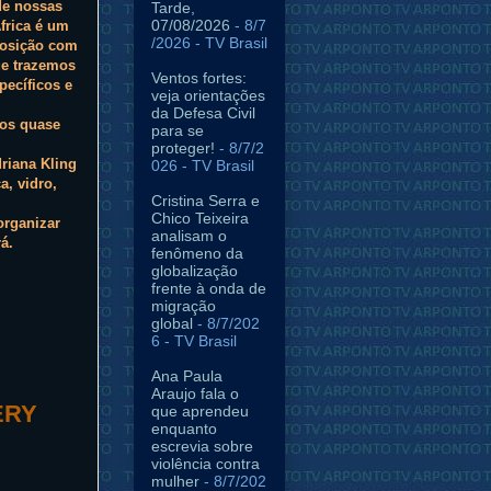
 de nossas
Tarde,
07/08/2026
- 8/7
frica é um
/2026
- TV Brasil
posição com
ue trazemos
Ventos fortes:
pecíficos e
veja orientações
da Defesa Civil
mos quase
para se
proteger!
- 8/7/2
driana Kling
026
- TV Brasil
a, vidro,
Cristina Serra e
Chico Teixeira
organizar
analisam o
á.
fenômeno da
globalização
frente à onda de
migração
global
- 8/7/202
6
- TV Brasil
Ana Paula
Araujo fala o
ERY
que aprendeu
enquanto
escrevia sobre
violência contra
mulher
- 8/7/202