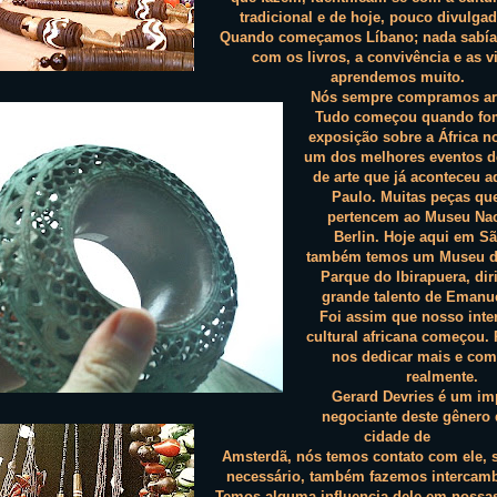
tradicional e de hoje, pouco divulgad
Quando começamos Líbano; nada sabía
com os livros, a convivência e as v
aprendemos muito.
Nós sempre compramos art
Tudo começou quando fo
exposição sobre a África n
um dos melhores eventos d
de arte que já aconteceu 
Paulo. Muitas peças qu
pertencem ao Museu Nac
Berlin. Hoje aqui em S
também temos um Museu da
Parque do Ibirapuera, dir
grande talento de Emanue
Foi assim que nosso inte
cultural africana começou.
nos dedicar mais e com
realmente.
Gerard Devries é um im
negociante deste gênero 
cidade de
Amsterdã, nós temos contato com ele,
necessário, também fazemos intercambi
Temos alguma influencia dele em nossas