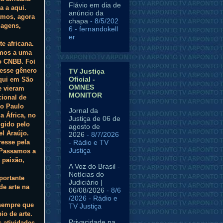
Flávio em dia de
a a aqui.
anúncio da
mos, agora
chapa
- 8/5/202
iagens,
6
- fernandokell
er
e africana.
mos a uma
o CNBB. Foi
esse gênero
TV Justiça
Oficial -
aqui em São
OMNES
e vieram
MONITOR
ional de
ão Paulo
Jornal da
 África, no
Justiça de 06 de
igido pelo
agosto de
l Araújo.
2026
- 8/7/2026
- Rádio e TV
resse pela
Justiça
 Passamos a
 paixão,
A Voz do Brasil -
Notícias do
portante
Judiciário |
de arte na
06/08/2026
- 8/6
/2026
- Rádio e
 sempre que
TV Justiça
o de arte.
Privacidade na
 atividades,