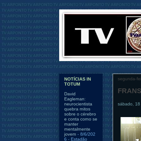
segunda-fe
NOTÍCIAS IN
TOTUM
FRANS
David
Eagleman:
sábado, 18 
neurocientista
quebra mitos
sobre o cérebro
e conta como se
manter
mentalmente
jovem
- 8/6/202
6
- Estadão