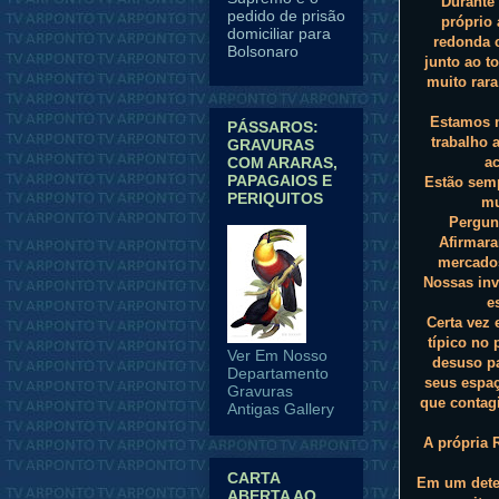
Durante
pedido de prisão
próprio
domiciliar para
redonda 
Bolsonaro
junto ao t
muito rara
Estamos n
PÁSSAROS:
trabalho 
GRAVURAS
ac
COM ARARAS,
PAPAGAIOS E
Estão sem
PERIQUITOS
mu
Pergun
Afirmara
mercados
Nossas inv
e
Certa vez 
típico no 
Ver Em Nosso
desuso pa
Departamento
seus espaç
Gravuras
que contagi
Antigas Gallery
A própria 
CARTA
Em um deter
ABERTA AO