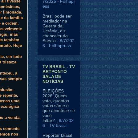
7/2026
- Folhapr
li tivesse
ess
domésticos,
er limonada.
Brasil pode ser
e da família
mediador na
o e ordem.
Guerra da
ssivelmente
Ucrânia, diz
ingiu, mas
chanceler da
sta também
Suécia
- 8/7/202
6
- Folhapress
muito. Hoje
te, em todo
 tristeza
TV BRASIL - TV
ARTPONTO
nteceu, a
SALA DE
cesas sempre
NOTÍCIAS
nfusão.
ELEIÇÕES
 repente.
2026: Quem
vota, quantos
apenas uma
votos são e o
 ecológica
que acontece se
você
ão a venda,
faltar?
- 8/7/202
6
- TV Brasil
os somente
demos nos
Repórter Brasil