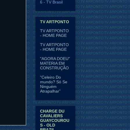
6
- TV Brasil
TV ARTPONTO
TV ARTPONTO
- HOME PAGE
TV ARTPONTO
- HOME PAGE
"AGORA DOEU"
MATERIA EM
CONSTRUÇÃO
“Celeiro Do
mundo? Só Se
Ninguém
Atrapalhar”
CHARGE DU
CAVALIERS
GUAYCOUROU
S - OLD
BRAZIL