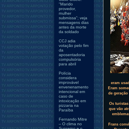
“Marido
provedor,
mulher
submissa”; veja
mensagens dias
antes da morte
da soldado
CCJ adia
votação pelo fim
da
aposentadoria
compulsória
para abril
Polícia
considera
improvável
eram usad
envenenamento
Eram somen
intencional em
de geração 
caso de
intoxicação em
Os turista
pizzaria na
que vão at
Paraíba
emblemas
Fernando Mitre
– O clima no
Frans convi
Supremo e o