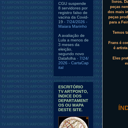
livros. D
CGU suspende
peças nem
8 servidores por
dos mais i
registro falso de
vacina da Covid-
peças prod
19
- 7/24/2026
-
para a Fei
Maiara Marinho
Temos ta
A avaliação de
Lula a menos de
Frans é con
3 meses da
é artist
eleição,
segundo novo
Datafolha
- 7/24/
Eles pre
2026
- CartaCap
e
ital
ESCRITÓRIO
TV ARTPONTO,
ÍNDICE DOS
DEPARTAMENT
OS OU MAPA
ÍN
DESTE SITE.