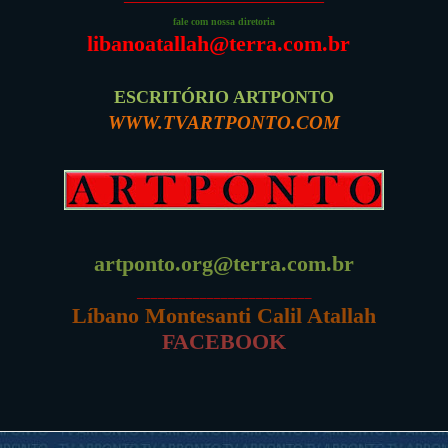
fale com nossa diretoria
libanoatallah@terra.com.br
ESCRITÓRIO ARTPONTO
WWW.TVARTPONTO.COM
artponto.org@terra.com.br
_________________________
Líbano Montesanti Calil Atallah
FACEBOOK