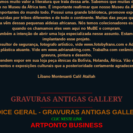
amos muito valor a literatura que trata dessa arte. Sabemos que muitas
 no Museu da África tem. É importante reafirmar que nosso Museu da Á
mportantes do mundo todo. Possui uma grande biblioteca, promove ex
uzidas por tribos diferentes e de todo o continente. Muitas das peças q
ra vêm dessas pequenas aldeias africanas. Nós temos colecionadores es
quando os chamamos eles vem aqui no MuBE e compram.
mbém a intenção de abrir uma loja especializada nesse assunto. Esta
implantando esse projeto.
sultor de segurança, fotografo artístico, vide www.fotobyfrans.com e A
a plástica atuante. Vide em www.adrianakling.com. Trabalha com cerâmic
gravura, pintura e desenho.
tendem expor em sua loja peça étnicas da Bolívia, Holanda, África. Vão 
ventos e exposições culturais que a posterioridade certamente agradecer
Líbano Montesanti Calil Atallah
_________________________
GRAVURAS ANTIGAS GALLERY
_________________________
DICE GERAL - GRAVURAS ANTIGAS GALL
CLIC NESTE LINK
ARTPONTO BUSINESS
_________________________