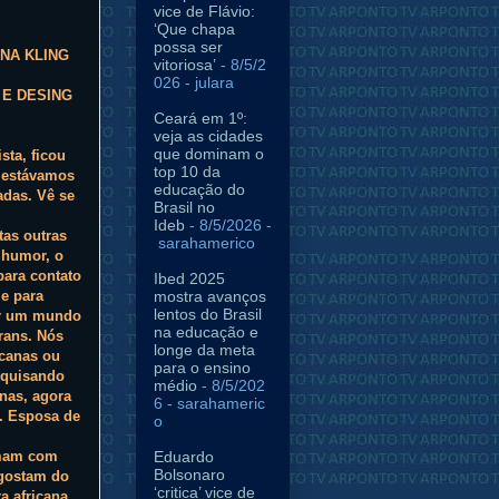
vice de Flávio:
‘Que chapa
possa ser
NA KLING
vitoriosa’
- 8/5/2
026
- julara
 E DESING
Ceará em 1º:
veja as cidades
que dominam o
sta, ficou
top 10 da
s estávamos
educação do
adas. Vê se
Brasil no
Ideb
- 8/5/2026
-
tas outras
sarahamerico
 humor, o
para contato
Ibed 2025
e para
mostra avanços
lentos do Brasil
er um mundo
na educação e
rans. Nós
longe da meta
acanas ou
para o ensino
squisando
médio
- 8/5/202
anas, agora
6
- sarahameric
a. Esposa de
o
irmam com
Eduardo
Bolsonaro
 gostam do
‘critica’ vice de
a africana