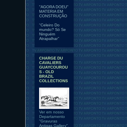
"AGORA DOEU"
MATERIA EM
CONSTRUÇÃO
“Celeiro Do
mundo? Só Se
Ninguém
Atrapalhar”
CHARGE DU
CAVALIERS
GUAYCOUROU
S - OLD
BRAZIL
COLLECTIONS
Ver em nosso
Departamento
"Gravuras
Antigas Gallery".