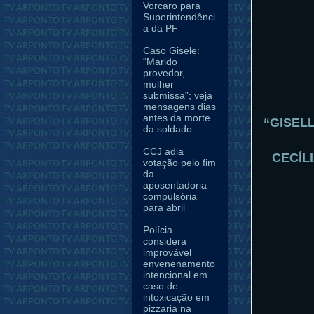
Vorcaro para
Superintendênci
a da PF
Caso Gisele:
“Marido
provedor,
mulher
submissa”; veja
mensagens dias
antes da morte
“GISELL
da soldado
CCJ adia
CECÍL
votação pelo fim
da
aposentadoria
compulsória
para abril
Polícia
considera
improvável
envenenamento
intencional em
caso de
intoxicação em
pizzaria na