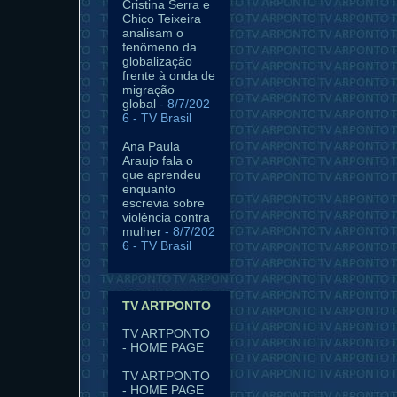
Cristina Serra e
Chico Teixeira
analisam o
fenômeno da
globalização
frente à onda de
migração
global
- 8/7/202
6
- TV Brasil
Ana Paula
Araujo fala o
que aprendeu
enquanto
escrevia sobre
violência contra
mulher
- 8/7/202
6
- TV Brasil
TV ARTPONTO
TV ARTPONTO
- HOME PAGE
TV ARTPONTO
- HOME PAGE