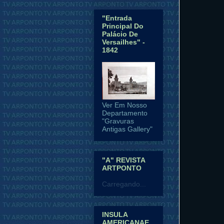
"Entrada
Principal Do
Palácio De
Versailhes" -
1842
Ver Em Nosso
Departamento
"Gravuras
Antigas Gallery"
"A" REVISTA
ARTPONTO
Carregando...
INSULA
AMERICANAE