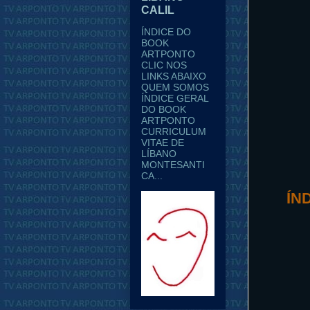
CALIL
ÍNDICE DO
BOOK
ARTPONTO
CLIC NOS
LINKS ABAIXO
QUEM SOMOS
ÍNDICE GERAL
DO BOOK
ARTPONTO
CURRICULUM
VITAE DE
LÍBANO
MONTESANTI
CA...
ÍN